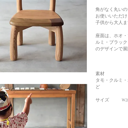
角がなく丸いの
お使いいただけ
子供から大人ま
​座面は、ホオ
ルミ・ブラック
のデザインで展
素材
タモ・クルミ・
ど
サイズ W280m